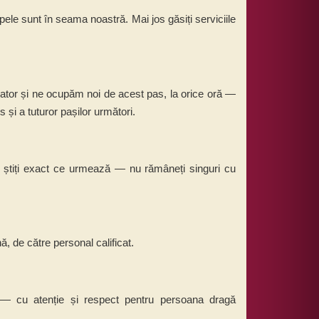
ele sunt în seama noastră. Mai jos găsiți serviciile
ator și ne ocupăm noi de acest pas, la orice oră —
s și a tuturor pașilor următori.
e știți exact ce urmează — nu rămâneți singuri cu
 de către personal calificat.
u — cu atenție și respect pentru persoana dragă