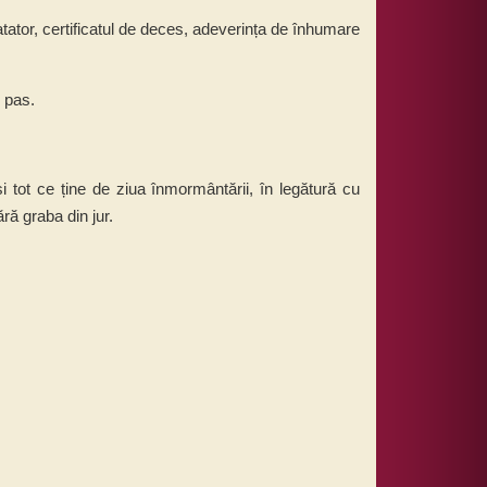
tator, certificatul de deces, adeverința de înhumare
u pas.
i tot ce ține de ziua înmormântării, în legătură cu
ără graba din jur.