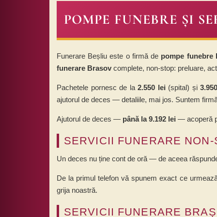
POMPE FUNEBRE ȘI S
Funerare Beșliu este o firmă de
pompe funebre 
funerare Brasov
complete, non-stop: preluare, acte
Pachetele pornesc de la
2.550 lei
(spital) și
3.950
ajutorul de deces — detaliile, mai jos. Suntem firm
Ajutorul de deces —
până la 9.192 lei
— acoperă pa
SERVICII FUNERARE NON-
Un deces nu ține cont de oră — de aceea răspundem 
De la primul telefon vă spunem exact ce urmează:
grija noastră.
SERVICII FUNERARE BRAȘ