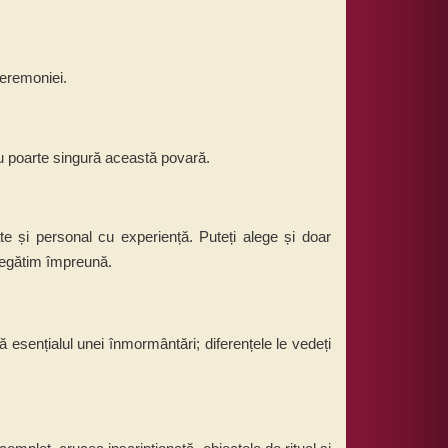
ceremoniei.
 nu poarte singură această povară.
te și personal cu experiență. Puteți alege și doar
pregătim împreună.
ă esențialul unei înmormântări; diferențele le vedeți