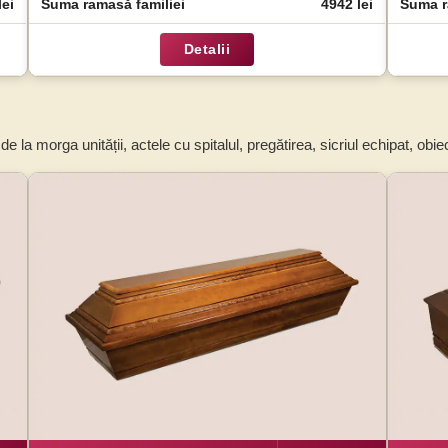
lei
Suma ramasă familiei
4942 lei
Suma r
Detalii
 la morga unității, actele cu spitalul, pregătirea, sicriul echipat, obiect