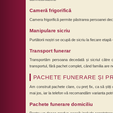
Cameră frigorifică
Camera frigorifică permite păstrarea persoanei dec
Manipulare sicriu
Purtătorii noștri se ocupă de sicriu la fiecare etap
Transport funerar
Transportăm persoana decedată și sicriul către ca
transportul, fără pachet complet, când familia are
PACHETE FUNERARE ȘI P
Am construit pachete clare, cu preț fix, ca să știți
mai jos, iar la telefon vă recomandăm varianta potriv
Pachete funerare domiciliu