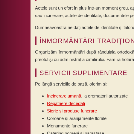
Actele sunt un efort în plus într-un moment greu, a
sau incinerare, actele de identitate, documentele pent
Dumneavoastră ne dați actele de identitate și talon
ÎNMORMÂNTĂRI TRADIȚIO
Organizăm înmormântări după rânduiala ortodoxă și 
preotul și cu administrația cimitirului. Familia hotăr
SERVICII SUPLIMENTARE
Pe lângă serviciile de bază, oferim și:
Incinerare umană
, la crematorii autorizate
Repatriere decedați
Sicrie și produse funerare
Coroane și aranjamente florale
Monumente funerare
Catering pomeni și parastase