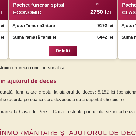
Pachet funerar spital
Pache
i
2750
lei
ECONOMIC
CLAS
lei
Ajutor înmormântare
9192 lei
Ajutor
lei
Suma ramasă familiei
6442 lei
Suma r
Detalii
struim împreună unul personalizat.
din ajutorul de deces
ată, familia are dreptul la ajutorul de deces: 9.192 lei (pension
rul se acordă persoanei care dovedește că a suportat cheltuielile.
rea la Casa de Pensii. Dacă costurile pachetului se încadrează în 
ÎNMORMÂNTARE ȘI AJUTORUL DE DE