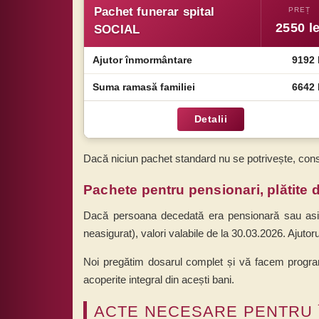
Pachet funerar spital
2550
le
SOCIAL
Ajutor înmormântare
9192 
Suma ramasă familiei
6642 
Detalii
Dacă niciun pachet standard nu se potrivește, con
Pachete pentru pensionari, plătite 
Dacă persoana decedată era pensionară sau asigur
neasigurat), valori valabile de la 30.03.2026. Ajuto
Noi pregătim dosarul complet și vă facem programa
acoperite integral din acești bani.
ACTE NECESARE PENTRU 