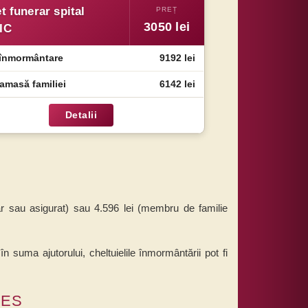
t funerar spital
3050
lei
IC
 înmormântare
9192 lei
amasă familiei
6142 lei
Detalii
ar sau asigurat) sau 4.596 lei (membru de familie
suma ajutorului, cheltuielile înmormântării pot fi
CES